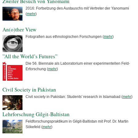
Zweiter Besuch von Yanomami
2016: Fortsetzung des Austauschs mit Vertreter der Yanomami
(
mehr
)
An(o)ther View
Fotografien aus ethnologischen Forschungen (
mehr
)
”All the World’s Futures”
Die 56. Biennale als Labora­torium einer experimentellen Feld-
Erforschung (
mehr
)
Civil Society in Pakistan
Civil society in Pakistan: Students' research in Islamabad (
mehr
)
Lehrforschung Gilgit-Baltistan
Feldforschungspraktikum in Gilgit-Baltistan mit Prof. Dr. Martin
Sökefeld (
mehr
)