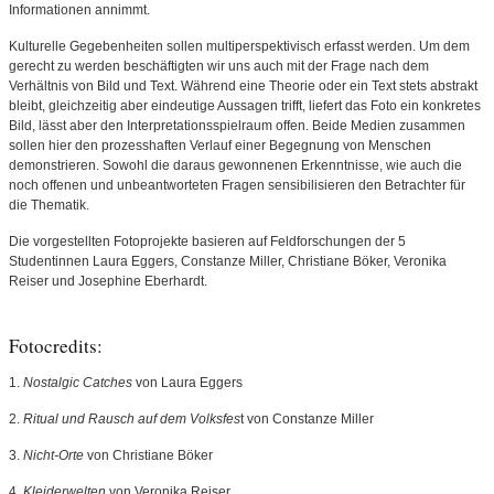
Informationen annimmt.
Kulturelle Gegebenheiten sollen multiperspektivisch erfasst werden. Um dem
gerecht zu werden beschäftigten wir uns auch mit der Frage nach dem
Verhältnis von Bild und Text. Während eine Theorie oder ein Text stets abstrakt
bleibt, gleichzeitig aber eindeutige Aussagen trifft, liefert das Foto ein konkretes
Bild, lässt aber den Interpretationsspielraum offen. Beide Medien zusammen
sollen hier den prozesshaften Verlauf einer Begegnung von Menschen
demonstrieren. Sowohl die daraus gewonnenen Erkenntnisse, wie auch die
noch offenen und unbeantworteten Fragen sensibilisieren den Betrachter für
die Thematik.
Die vorgestellten Fotoprojekte basieren auf Feldforschungen der 5
Studentinnen Laura Eggers, Constanze Miller, Christiane Böker, Veronika
Reiser und Josephine Eberhardt.
Fotocredits:
1.
Nostalgic Catches
von Laura Eggers
2.
Ritual und Rausch auf dem Volksfes
t von Constanze Miller
3.
Nicht-Orte
von Christiane Böker
4.
Kleiderwelten
von Veronika Reiser