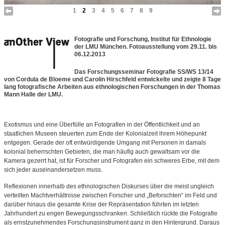
1
2
3
4
5
6
7
8
9
Fotografie und Forschung, Institut für Ethnologie
der LMU München. Fotoausstellung vom 29.11. bis
06.12.2013
Das Forschungsseminar Fotografie SS/WS 13/14
von Cordula de Bloeme und Carolin Hirschfeld entwickelte und zeigte 8 Tage
lang fotografische Arbeiten aus ethnologischen Forschungen in der Thomas
Mann Halle der LMU.
Exotismus und eine Überfülle an Fotografien in der Öffentlichkeit und an
staatlichen Museen steuerten zum Ende der Kolonialzeit ihrem Höhepunkt
entgegen. Gerade der oft entwürdigende Umgang mit Personen in damals
kolonial beherrschten Gebieten, die man häufig auch gewaltsam vor die
Kamera gezerrt hat, ist für Forscher und Fotografen ein schweres Erbe, mit dem
sich jeder auseinandersetzen muss.
Reflexionen innerhalb des ethnologischen Diskurses über die meist ungleich
verteilten Machtverhältnisse zwischen Forscher und „Beforschten“ im Feld und
darüber hinaus die gesamte Krise der Repräsentation führten im letzten
Jahrhundert zu engen Bewegungsschranken. Schließlich rückte die Fotografie
als ernstzunehmendes Forschungsinstrument ganz in den Hintergrund. Daraus