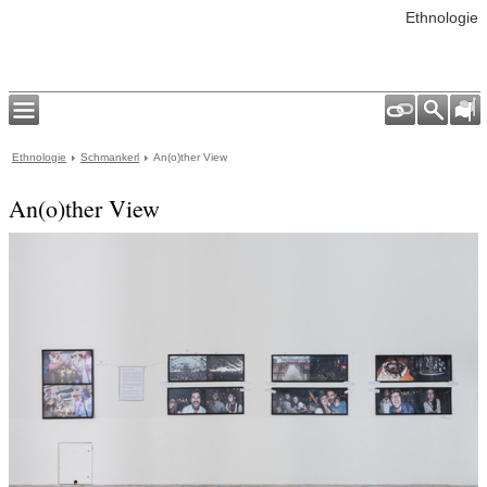
Ethnologie
Ethnologie
Schmankerl
An(o)ther View
An(o)ther View