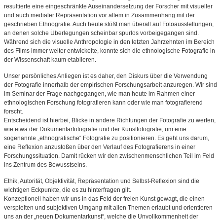
resultierte eine eingeschränkte Auseinandersetzung der Forscher mit visueller
und auch medialer Repräsentation vor allem in Zusammenhang mit der
geschrieben Ethnografie. Auch heute stößt man überall auf Fotoausstellungen,
an denen solche Überlegungen scheinbar spurlos vorbeigegangen sind.
Während sich die visuelle Anthropologie in den letzten Jahrzehnten im Bereich
des Films immer weiter entwickelte, konnte sich die ethnologische Fotografie in
der Wissenschaft kaum etablieren.
Unser persönliches Anliegen ist es daher, den Diskurs über die Verwendung
der Fotografie innerhalb der empirischen Forschungsarbeit anzuregen. Wir sind
im Seminar der Frage nachgegangen, wie man heute im Rahmen einer
ethnologischen Forschung fotografieren kann oder wie man fotografierend
forscht.
Entscheidend ist hierbei, Blicke in andere Richtungen der Fotografie zu werfen,
wie etwa der Dokumentarfotografie und der Kunstfotografie, um eine
sogenannte „ethnografische“ Fotografie zu positionieren. Es geht uns darum,
eine Reflexion anzustoßen über den Verlauf des Fotografierens in einer
Forschungssituation. Damit rücken wir den zwischenmenschlichen Teil im Feld
ins Zentrum des Bewusstseins.
Ethik, Autorität, Objektivität, Repräsentation und Selbst-Reflexion sind die
wichtigen Eckpunkte, die es zu hinterfragen gilt.
Konzeptionell haben wir uns in das Feld der freien Kunst gewagt, die einen
verspielten und subjektiven Umgang mit allen Themen erlaubt und orientieren
uns an der „neuen Dokumentarkunst“, welche die Unvollkommenheit der