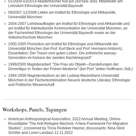
01/2009-03/2014 Akademischer Rat auf Zeit bzw. wiss. Mitarbeiter am
Lehrstuhl Ethnologie der Universität Bayreuth
09/2007-12/2008 Lektor am Institut für Ethnologie und Afrikanistik,
Universität München
2004-2007 Lehrbeauftragter am Institut für Ethnologie und Afrikanistik und
am Institut für Interkulturelle Kommunikation der Universität München, an
der Facheinheit Ethnologie der Universität Bayreuth sowie an der
Volkshochschule München
2000-2005 Promotion am Institut für Ethnologie und Afrikanistik der
Universität München (bei Prof. Kurt Beck und Prof. Hermann Amborn),
Dissertation: Der Traum vom guten Leben. Die eritreische warsay-
Generation im Asmara der zweiten Nachkriegszeit"
1999/2000 Magisterarbeit: "Die Frau als Objekt—Darstellungen der
Dirnenfigur in Texten der Frühen Moderne" (bei Prof. Volker Hoffmann, NdL)
1994-2000 Magisterstudium an der Ludwig-Maximilians-Universität
München in der Fächerkombination Neuere deutsche Literatur, Ethnologie
und Politische Wissenschaft
Workshops, Panels, Tagungen
American Anthropological Association, 2022 Annual Meeting, Online-
Roundtable “The Anti-Refugee Machine: A New Framework For Migration
Studies”, (convened by Tricia Redeker Hepner, discussants: Nina Glick
Schiller and Loren Landau) 12.11.2022