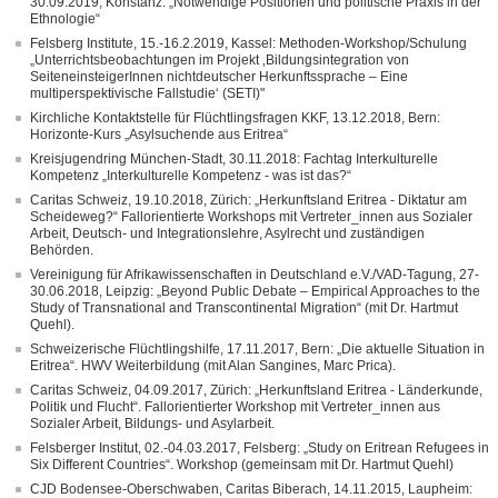
30.09.2019, Konstanz: „Notwendige Positionen und politische Praxis in der
Ethnologie“
Felsberg Institute, 15.-16.2.2019, Kassel: Methoden-Workshop/Schulung
„Unterrichtsbeobachtungen im Projekt ‚Bildungsintegration von
SeiteneinsteigerInnen nichtdeutscher Herkunftssprache – Eine
multiperspektivische Fallstudie‘ (SETI)"
Kirchliche Kontaktstelle für Flüchtlingsfragen KKF, 13.12.2018, Bern:
Horizonte-Kurs „Asylsuchende aus Eritrea“
Kreisjugendring München-Stadt, 30.11.2018: Fachtag Interkulturelle
Kompetenz „Interkulturelle Kompetenz - was ist das?“
Caritas Schweiz, 19.10.2018, Zürich: „Herkunftsland Eritrea - Diktatur am
Scheideweg?“ Fallorientierte Workshops mit Vertreter_innen aus Sozialer
Arbeit, Deutsch- und Integrationslehre, Asylrecht und zuständigen
Behörden.
Vereinigung für Afrikawissenschaften in Deutschland e.V./VAD-Tagung, 27-
30.06.2018, Leipzig: „Beyond Public Debate – Empirical Approaches to the
Study of Transnational and Transcontinental Migration“ (mit Dr. Hartmut
Quehl).
Schweizerische Flüchtlingshilfe, 17.11.2017, Bern: „Die aktuelle Situation in
Eritrea“. HWV Weiterbildung (mit Alan Sangines, Marc Prica).
Caritas Schweiz, 04.09.2017, Zürich: „Herkunftsland Eritrea - Länderkunde,
Politik und Flucht“. Fallorientierter Workshop mit Vertreter_innen aus
Sozialer Arbeit, Bildungs- und Asylarbeit.
Felsberger Institut, 02.-04.03.2017, Felsberg: „Study on Eritrean Refugees in
Six Different Countries“. Workshop (gemeinsam mit Dr. Hartmut Quehl)
CJD Bodensee-Oberschwaben, Caritas Biberach, 14.11.2015, Laupheim: