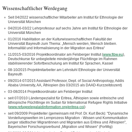
Wissenschaftlicher Werdegang
Seit 04/2022 wissenschaftlicher Mitarbeiter am Institut für Ethnologie der
Universität München
04/2016-03/22 Lehrprofessur auf sechs Jahre am Institut für Ethnologie der
Universität München
01/2016 Habilitation an der Kulturwissenschaftlichen Fakultät der
Universität Bayreuth zum Thema: „Mensch werden, Mensch bleiben.
Informalität und Informalisierung in der Migration aus Eritrea“
11/2015-03/2016 Projektkoordinator am Felsberger Institut (
www.fibw.eu
),
Deutschkurse für unbegleitete minderjährige Flüchtlinge im Rahmen
stabilisierender Sofortbeschulung am Institut für Sprachen, Kassel
08-10/2015 Projektmitarbeiter am Lehrstuhl Ethnologie der Universität
Bayreuth
09/2014-07/2015 Assistant Professor, Dept. of Social Anthropology, Addis
Ababa University, AA, Äthiopien (bis 03/2015 als DAAD-Kurzzeitdozent)
03-08/2014 Projektkoordinator am Felsberger Institut
seit 07/2010 Länderspezialist für Eritrea, Äthiopien sowie eritreische und
äthiopische Flüchtlinge im Sudan für International Refugee Rights Initiative
(
www.refugeelegalaidinformation.org/eritrea-coi
)
seit 09/2009 Projektleiter (gemeinsam mit Prof. Dr. Kurt Beck): "Dynamische
Vorstellungswelten im Lernprozess Migration - Wissen und Kommunikation
junger städtischer Migrantinnen und Migranten aus Eritrea und Äthiopien",
Bayerischer Forschungsverbund „Migration und Wissen“ (ForMig)