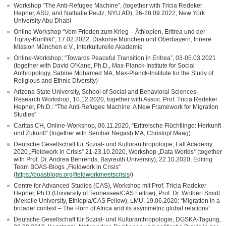
Workshop “The Anti-Refugee Machine”, (together with Tricia Redeker
Hepner, ASU, and Nathalie Peutz, NYU AD), 26-28.09.2022, New York
University Abu Dhabi
Online Workshop “Vom Frieden zum Krieg – Äthiopien, Eritrea und der
Tigray-Konflikt”, 17.02.2022, Diakonie München und Oberbayern, Innere
Mission München e.V., Interkulturelle Akademie
Online-Workshop: “Towards Peaceful Transition in Eritrea”, 03-05.03.2021
(together with David O’Kane, Ph.D., Max-Planck-Institute for Social
Anthropology, Sabine Mohamed MA, Max-Planck-Institute for the Study of
Religious and Ethnic Diversity)
Arizona State University, School of Social and Behavioral Sciences,
Research Workshop, 10.12.2020, together with Assoc. Prof. Tricia Redeker
Hepner, Ph.D.: “The Anti-Refugee Machine: A New Framework for Migration
Studies”
Caritas CH, Online-Workshop, 06.11.2020, “Eritreische Flüchtlinge: Herkunft
und Zukunft” (together with Semhar Negash MA, Christopf Maag)
Deutsche Gesellschaft für Sozial- und Kulturanthropologie, Fall Academy
2020 „Fieldwork in Crisis“ 21-23.10.2020, Workshop „Data Worlds“ (together
with Prof. Dr. Andrea Behrends, Bayreuth University), 22.10.2020, Editing
Team BOAS-Blogs „Fieldwork in Crisis“
(
https://boasblogs.org/fieldworkmeetscrisis
/)
Centre for Advanced Studies (CAS), Workshop mit Prof. Tricia Redeker
Hepner, Ph.D.(University of Tennessee/CAS Fellow), Prof. Dr. Wolbert Smidt
(Mekelle University, Ethiopia/CAS Fellow), LMU, 19.06.2020: “Migration in a
broader context – The Horn of Africa and its asymmetric global relations”
Deutsche Gesellschaft für Sozial- und Kulturanthropologie, DGSKA-Tagung,