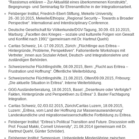
“Rassismus erklären – Zur Aktualität eines überkommenen Konstrukts”,
Begegnungs- und Seminartag für Ehrenamtliche in der Integrationsarbeit.
Felsberger Institut, Friedrich-Ebert-Stiftung, Mekelle University,
26.-30.10.2015, Mekelle/Ethiopia: „Regional Security – Towards a Broader
Perspective“. International and Interdisciplinary Conference.
Deutsche Gesellschaft für Völkerkunde/DGV-Tagung, 30.09.-03.10.2015,
Marburg: „Facetten des Krieges – soziale und kulturelle Folgen von Gewalt
und Konflikt nach 1991“ (gemeinsam mit Dr. Hartmut Quehl)
Caritas Schweiz, 14.-17.09.2015, Zürich: „Flüchtlinge aus Eritrea –
Hintergründe, Probleme, Perspektiven“. Fallorientierte Workshops mit
Vertreter_innen aus Sozialer Arbeit, Deutsch- und Integrationslehre und
zuständigen Behörden.
Schweizerische Flüchtlingshilfe, 08.09.2015, Bern: „Flucht aus Eritrea –
Frustration und Hoffnung“. Öffentliche Weiterbildung.
Schweizerische Flüchtlingshilfe, 21.08.2015, Olten/09.09.2015, Fribourg:
„Die aktuelle Situation in Eritrea“. Interne Weiterbildung.
GGG Ausländerberatung, 18.06.2015, Basel: „Deserteure oder Verfolgte?
Fakten, Hintergründe und Perspektiven zu Eritrea“ 3. Basler Fachtagung
Integration.
Caritas Schweiz, 02./03.02.2015, Zürich/Caritas Luzern, 18.09.2015,
Luzern: „Eritrea, vom Land der Hoffnung zur Massenauswanderung“
Landeskundliche und migrationswissenschaftliche Fortbildung zu Eritrea.
Felsberger Institut: “Eritrea’s Political Transition and Future. Discussion with
Prof. Fouad Makki, Cornell University”, 21.08.2014 (gemeinsam mit Dr.
Hartmut Quehl, Günter Schröder).
Felsberger Institut: Symposium „Unbegleitete Minderjährige zwischen