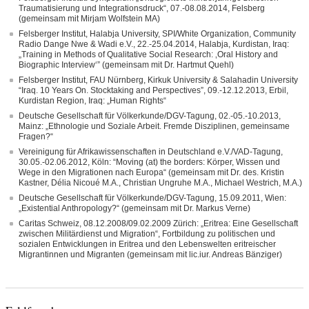
Traumatisierung und Integrationsdruck“, 07.-08.08.2014, Felsberg
(gemeinsam mit Mirjam Wolfstein MA)
Felsberger Institut, Halabja University, SPI/White Organization, Community
Radio Dange Nwe & Wadi e.V., 22.-25.04.2014, Halabja, Kurdistan, Iraq:
„Training in Methods of Qualitative Social Research: ‚Oral History and
Biographic Interview‘” (gemeinsam mit Dr. Hartmut Quehl)
Felsberger Institut, FAU Nürnberg, Kirkuk University & Salahadin University
“Iraq. 10 Years On. Stocktaking and Perspectives”, 09.-12.12.2013, Erbil,
Kurdistan Region, Iraq: „Human Rights“
Deutsche Gesellschaft für Völkerkunde/DGV-Tagung, 02.-05.-10.2013,
Mainz: „Ethnologie und Soziale Arbeit. Fremde Disziplinen, gemeinsame
Fragen?“
Vereinigung für Afrikawissenschaften in Deutschland e.V./VAD-Tagung,
30.05.-02.06.2012, Köln: “Moving (at) the borders: Körper, Wissen und
Wege in den Migrationen nach Europa“ (gemeinsam mit Dr. des. Kristin
Kastner, Délia Nicoué M.A., Christian Ungruhe M.A., Michael Westrich, M.A.)
Deutsche Gesellschaft für Völkerkunde/DGV-Tagung, 15.09.2011, Wien:
„Existential Anthropology?“ (gemeinsam mit Dr. Markus Verne)
Caritas Schweiz, 08.12.2008/09.02.2009 Zürich: „Eritrea: Eine Gesellschaft
zwischen Militärdienst und Migration“, Fortbildung zu politischen und
sozialen Entwicklungen in Eritrea und den Lebenswelten eritreischer
Migrantinnen und Migranten (gemeinsam mit lic.iur. Andreas Bänziger)