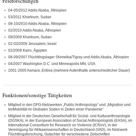
Feldforschungen
04-05/2012 Addis Ababa, Äthiopien
03/2011 Khartoum, Sudan
08-10/2010 Addis Ababa, Äthiopien
02/2010 Addis Ababa, Äthiopien
09/2009 Khartoum, Sudan
02-03/2009 Jerusalem, Israel
02/2008 Kairo, Ägypten
08-09/2007 Flüchtlingslager Shimelba/Tigray und Addis Ababa, Äthiopien
04/2007 Washington D.C. und Minneapolis MN, USA
2001-2005 Asmara, Eritrea (mehrere Aufenthalte unterschiedlicher Dauer)
Funktionen/sonstige Tätigkeiten
Mitglied in den DFG-Netzwerken „Public Anthropology“ und „Migration und
Im/Mobilität im Globalen Süden in Zeiten einer Pandemie“
Mitglied in der Deutschen Gesellschaft für Sozial- und Kulturanthropologie
(DGSKA), in der European Association of Social Anthropologists (EASA), im
International Consortium for Research on Violence (ICRoV), in der
Vereinigung für Afrikawissenschaften in Deutschland (VAD), im Netzwerk
Flüchtlingsforschung, Gutachter für verschiedene Zeitschriften