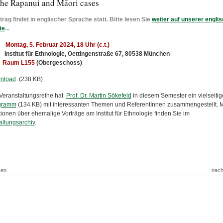
the Rapanui and Māori cases
trag findet in englischer Sprache statt. Bitte lesen Sie
weiter auf unserer engli
te
...
Montag, 5. Februar 2024, 18 Uhr (c.t.)
Institut für Ethnologie, Oettingenstraße 67, 80538 München
Raum L155
(Obergeschoss)
nload
(238 KB)
 Veranstaltungsreihe hat
Prof. Dr. Martin Sökefeld
in diesem Semester ein vielseiti
gramm
(134 KB) mit interessanten Themen und ReferentInnen zusammengestellt.
M
ionen über ehemalige Vorträge am Institut für Ethnologie finden Sie im
altungsarchiv
.
ken
nach