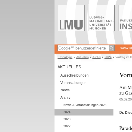
www.l
Ethnologie
Aktuelles
Archiv
2024
Vortrag im 
AKTUELLES
Vort
Ausschreibungen
Veranstaltungen
Am Mon
News
zu Gas
Archiv
05.02.20
News & Veranstaltungen 2025
2024
Dr. Di
2023
2022
Parado