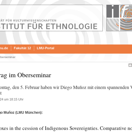
mu.de
Fakultät 12
LMU-Portal
Oberseminar
rag im Oberseminar
tag, den 5. Februar haben wir Diego Muñoz mit einem spannenden V
t
24 um 18:15 Uhr
ego Muñoz (LMU München):
xes in the cession of Indigenous Sovereignties. Comparative n