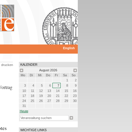
English
KALENDER
drucken
August
2026
Mo
Di
Mi
Do
Fr
Sa
So
1
2
3
4
5
6
7
8
9
ortrag
10
11
12
13
14
15
16
17
18
19
20
21
22
23
24
25
26
27
28
29
30
31
Heute
otes
WICHTIGE LINKS