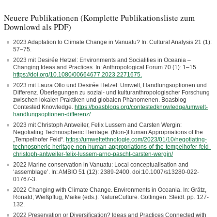
Neuere Publikationen (Komplette Publikationsliste zum
Downlowd als PDF)
2023 Adaptation to Climate Change in Vanuatu? In: Cultural Analysis 21 (1):
57–75.
2023 mit Desirée Hetzel: Environments and Socialities in Oceania –
Changing Ideas and Practices. In: Anthropological Forum 70 (1): 1–15.
https://doi.org/10.1080/00664677.2023.2271675.
2023 mit Laura Otto und Desirée Hetzel: Umwelt, Handlungsoptionen und
Differenz. Überlegungen zu sozial- und kulturanthropologischer Forschung
zwischen lokalen Praktiken und globalen Phänomenen. Boasblog
Contested Knowledge.
https://boasblogs.org/contestedknowledge/umwelt-
handlungsoptionen-differenz/
2023 mit Christoph Antweiler, Felix Lussem and Carsten Wergin:
Negotiating Technospheric Heritage: (Non-)Human Appropriations of the
„Tempelhofer Feld“.
https://umweltethnologie.com/2023/01/10/negotiating-
technospheric-heritage-non-human-appropriations-of-the-tempelhofer-feld-
christoph-antweiler-felix-lussem-arno-pascht-carsten-wergin/
2022 Marine conservation in Vanuatu: Local conceptualisation and
‘assemblage’. In: AMBIO 51 (12): 2389-2400. doi:10.1007/s13280-022-
01767-3.
2022 Changing with Climate Change. Environments in Oceania. In: Grätz,
Ronald; Weißpflug, Maike (eds.): NatureCulture. Göttingen: Steidl. pp. 127-
132.
2022 Preservation or Diversification? Ideas and Practices Connected with