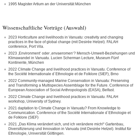
1995 Magister Artium an der Universität München
Wissenschaftliche Vorträge (Auswahl)
2023 Horticulture and livelihoods in Vanuatu: creativity and changing
practices in the face of global change (mit Desirée Hetzel). FALAH
conference, Port Vila.
2023 ‚Environment‘ oder ‚envaeromen‘? Mensch-Umwelt-Beziehungen und
Klimawandel in Vanuatu. Lucien Scherman Lecture, Museum Fünf
Kontinente, München
2022 Climate Change and livelihood practices in Vanuatu. Conference of
the Société Internationale d´Ethnologie et de Folklore (SIEF), Brno
2022 Community-managed Marine Conservation in Vanuatu: Preserving
and Transforming a Multispecies Assemblage for the Future. Conference of
European Association of Social Anthropologists (EASA), Belfast.
2022 Climate Change and livelihood practices in Vanuatu. FALAH
workshop, University of Sydney.
2021 daptation to Climate Change in Vanuatu? From Knowledge to
Communication. Conference of the Société Internationale d´Ethnologie et
de Folklore (SIEF)
2021 „Das Klima verändert sich, und ich verändere mich!“ Gartenbau,
Diversifizierung und Innovation in Vanuatu (mit Desirée Hetzel). Institut für
Ethnologie, Universität Göttingen.