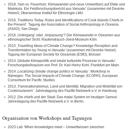
2018 ‚Yam vs. Feuerholz. Klimawandel und neue Umwelt(en) auf Efate und
Malekula. Ein Feldforschungsbericht aus Vanuatu“ (zusammen mit Desirée
Hetzel); Oberseminar Institut für Ethnologie LMU
2016 ‚Traditions Today. Roles and Identifications of Cook Islands Chiefs in
the Present‘. Tagung der Association of Social Anthropology in Oceania
(ASAO), San Diego.
2016 ‚Untergang‘ oder ‚Anpassung‘? Der Klimawandel in Ozeanien aus
ethnologischer Sicht. Rautenstrauch-Joest-Museum Köln.
2015 ‚Travelling Ideas of Climate Change? Knowledge Reception and
Transformation by Young ni-Vanuatu‘ (zusammen mit Desirée Hetzel).
Tagung der European Society for Oceanists (ESfO), Brüssel.
2014 ‚Globale Klimapolitik und lokale kulturelle Prozesse in Vanuatu‘.
Forschungskolloquium von Prof. Dr. Karl-Heinz Kohl, Frankfurt am Main.
2014 ‚Localizing climate change politics in Vanuatu‘. Workshop in
Nijmegen: The Social Impacts of Climate Change. ECOPAS, European
Consortium for Pacific Studies.
2013 ‚Transnationalismus, Land und Identität. Migration und Mobilität von
Cookinsulanern‘. Jahrestagung des Pazifik-Netzwerk e.V. in Hamburg.
2012 ‚Die chiefs und der Staat: Das matai-System im heutigen Samoa‘.
Jahrestagung des Pazifik-Netzwerk e.V. in Berlin.
Organisation von Workshops und Tagungen
2023 Lab ‘When knowledges meet – Umweltwissen zwischen