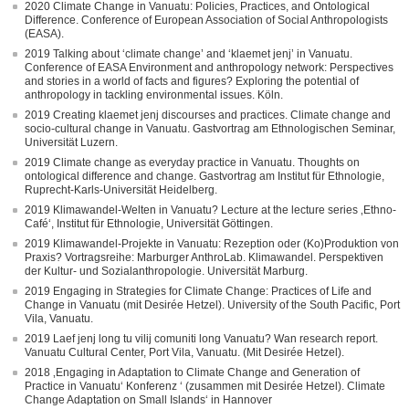
2020 Climate Change in Vanuatu: Policies, Practices, and Ontological
Difference. Conference of European Association of Social Anthropologists
(EASA).
2019 Talking about ‘climate change’ and ‘klaemet jenj’ in Vanuatu.
Conference of EASA Environment and anthropology network: Perspectives
and stories in a world of facts and figures? Exploring the potential of
anthropology in tackling environmental issues. Köln.
2019 Creating klaemet jenj discourses and practices. Climate change and
socio-cultural change in Vanuatu. Gastvortrag am Ethnologischen Seminar,
Universität Luzern.
2019 Climate change as everyday practice in Vanuatu. Thoughts on
ontological difference and change. Gastvortrag am Institut für Ethnologie,
Ruprecht-Karls-Universität Heidelberg.
2019 Klimawandel-Welten in Vanuatu? Lecture at the lecture series ‚Ethno-
Café‘, Institut für Ethnologie, Universität Göttingen.
2019 Klimawandel-Projekte in Vanuatu: Rezeption oder (Ko)Produktion von
Praxis? Vortragsreihe: Marburger AnthroLab. Klimawandel. Perspektiven
der Kultur- und Sozialanthropologie. Universität Marburg.
2019 Engaging in Strategies for Climate Change: Practices of Life and
Change in Vanuatu (mit Desirée Hetzel). University of the South Pacific, Port
Vila, Vanuatu.
2019 Laef jenj long tu vilij comuniti long Vanuatu? Wan research report.
Vanuatu Cultural Center, Port Vila, Vanuatu. (Mit Desirée Hetzel).
2018 ‚Engaging in Adaptation to Climate Change and Generation of
Practice in Vanuatu‘ Konferenz ‘ (zusammen mit Desirée Hetzel). Climate
Change Adaptation on Small Islands‘ in Hannover