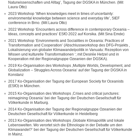
Naturwissenschaften und Alltag’, Tagung der DGSKA in München. (Mit
Laura Otto)
2023 Workshop ‘When knowledges meet in times of uncertainty:
environmental knowledge between science and everyday life’, SIEF
conference in Brno. (Mit Laura Otto)
2022 Workshop ‘Encounters across difference in contemporary Oceania –
Ideas, concepts and practices’ ESfO 2022 auf Korsika. (Mit Sina Emde)
2021 Workshop ‘Environments and Socialities in Oceania: Practices of
Transformation and Cooperation’ (Abschlussworkshop des DFG-Projekts ‚
Lokalisierung von globaler Klimawandelpolitik in Vanuatu: Rezeption von
Wissen und kulturelle Transformationen ‘; mit Desirée Hetzel und in
Kooperation mit der Regionalgruppe Ozeanien der DGSKA).
2019 Ko-Organisation des Workshops ‚Multiple Worlds, Development, and
Globalization – Struggles Across Oceania‘ auf der Tagung der DGSKA in
Konstanz
2017 Ko-Organisation der Tagung der European Society for Oceanists
(ESfO) in München.
2015 Ko-Organisation des Workshops ‚Crises and critical junctures:
reimagining Oceania’ bei der Tagung der Deutschen Gesellschaft für
Völkerkunde in Marburg.
2014 Ko-Organisation der Tagung der Regionalgruppe Ozeanien der
Deutschen Gesellschaft für Völkerkunde in Heidelberg
2013 Ko-Organisation des Workshops ‚Globale Klimapolitik und lokale
Lebenswelten. Wo verortet sich die Ethnologie in der Debatte um den
Klimawandel?‘ bei der Tagung der Deutschen Gesellschaft für Völkerkunde
in Mainz.