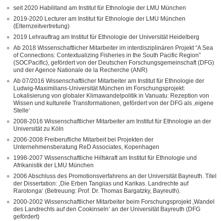
seit 2020 Habilitand am Institut für Ethnologie der LMU München
2019-2020 Lecturer am Institut für Ethnologie der LMU München
(Elternzeitvertretung)
2019 Lehrauftrag am Institut für Ethnologie der Universität Heidelberg
Ab 2018 Wissenschaftlicher Mitarbeiter im interdisziplinären Projekt “A Sea
of Connections: Contextualizing Fisheries in the South Pacific Region”
(SOCPacific), gefördert von der Deutschen Forschungsgemeinschaft (DFG)
und der Agence Nationale de la Recherche (ANR)
Ab 07/2016 Wissenschaftlicher Mitarbeiter am Institut für Ethnologie der
Ludwig-Maximilians-Universität München im Forschungsprojekt:
Lokalisierung von globaler Klimawandelpolitik in Vanuatu: Rezeption von
Wissen und kulturelle Transformationen, gefördert von der DFG als ‚eigene
Stelle‘
2008-2016 Wissenschaftlicher Mitarbeiter am Institut für Ethnologie an der
Universität zu Köln
2006-2008 Freiberufliche Mitarbeit bei Projekten der
Unternehmensberatung ReD Associates, Kopenhagen
1998-2007 Wissenschaftliche Hilfskraft am Institut für Ethnologie und
Afrikanistik der LMU München
2006 Abschluss des Promotionsverfahrens an der Universität Bayreuth. Titel
der Dissertation: ‚Die Erben Tangiias und Karikas. Landrechte auf
Rarotonga‘ (Betreuung: Prof. Dr. Thomas Bargatzky, Bayreuth).
2000-2002 Wissenschaftlicher Mitarbeiter beim Forschungsprojekt ‚Wandel
des Landrechts auf den Cookinseln‘ an der Universität Bayreuth (DFG
gefördert)