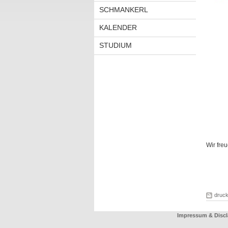
SCHMANKERL
KALENDER
STUDIUM
Wir fre
druc
Impressum & Discl