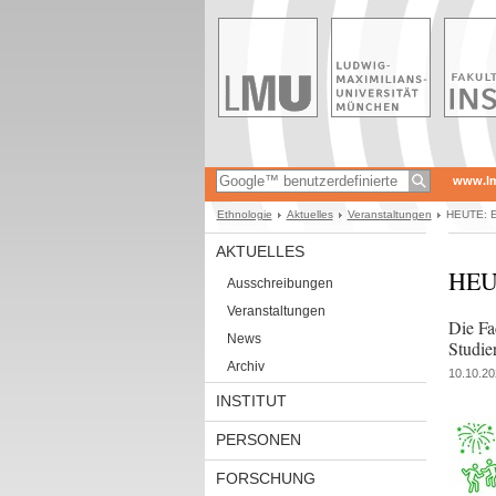
www.l
Ethnologie
Aktuelles
Veranstaltungen
HEUTE: Er
AKTUELLES
HEUT
Ausschreibungen
Veranstaltungen
Die Fa
News
Studie
Archiv
10.10.20
INSTITUT
PERSONEN
FORSCHUNG