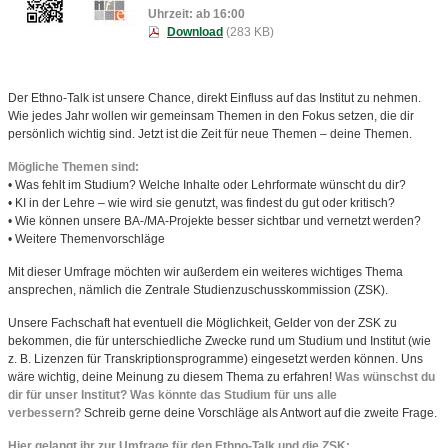
Uhrzeit: ab 16:00
Download
(283 KB)
Der Ethno-Talk ist unsere Chance, direkt Einfluss auf das Institut zu nehmen.
Wie jedes Jahr wollen wir gemeinsam Themen in den Fokus setzen, die dir
persönlich wichtig sind. Jetzt ist die Zeit für neue Themen – deine Themen.
Mögliche Themen sind:
• Was fehlt im Studium? Welche Inhalte oder Lehrformate wünscht du dir?
• KI in der Lehre – wie wird sie genutzt, was findest du gut oder kritisch?
• Wie können unsere BA-/MA-Projekte besser sichtbar und vernetzt werden?
• Weitere Themenvorschläge
Mit dieser Umfrage möchten wir außerdem ein weiteres wichtiges Thema
ansprechen, nämlich die Zentrale Studienzuschusskommission (ZSK).
Unsere Fachschaft hat eventuell die Möglichkeit, Gelder von der ZSK zu
bekommen, die für unterschiedliche Zwecke rund um Studium und Institut (wie
z. B. Lizenzen für Transkriptionsprogramme) eingesetzt werden können. Uns
wäre wichtig, deine Meinung zu diesem Thema zu erfahren!
Was wünschst du
dir für unser Institut? Was könnte das Studium für uns alle
verbessern?
Schreib gerne deine Vorschläge als Antwort auf die zweite Frage.
Hier gelangt ihr zur Umfrage für den Ethno-Talk und die ZSK: