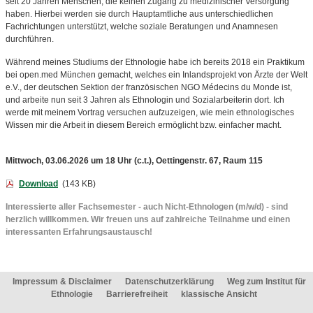
seit 20 Jahren Menschen, die keinen Zugang zu medizinischer Versorgung
haben. Hierbei werden sie durch Hauptamtliche aus unterschiedlichen
Fachrichtungen unterstützt, welche soziale Beratungen und Anamnesen
durchführen.
Während meines Studiums der Ethnologie habe ich bereits 2018 ein Praktikum
bei open.med München gemacht, welches ein Inlandsprojekt von Ärzte der Welt
e.V., der deutschen Sektion der französischen NGO Médecins du Monde ist,
und arbeite nun seit 3 Jahren als Ethnologin und Sozialarbeiterin dort. Ich
werde mit meinem Vortrag versuchen aufzuzeigen, wie mein ethnologisches
Wissen mir die Arbeit in diesem Bereich ermöglicht bzw. einfacher macht.
Mittwoch, 03.06.2026 um 18 Uhr (c.t.), Oettingenstr. 67, Raum 115
Download
(143 KB)
Interessierte aller Fachsemester - auch Nicht-Ethnologen (m/w/d) - sind
herzlich willkommen. Wir freuen uns auf zahlreiche Teilnahme und einen
interessanten Erfahrungsaustausch!
Impressum & Disclaimer
Datenschutzerklärung
Weg zum Institut für
Ethnologie
Barrierefreiheit
klassische Ansicht