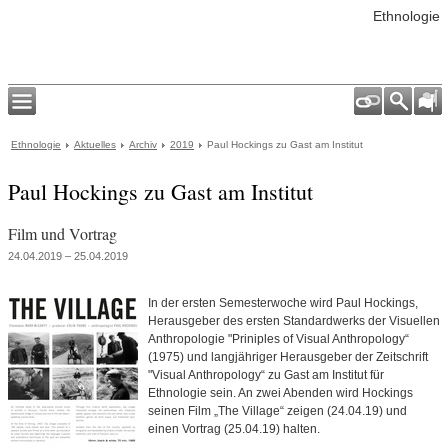
Ethnologie
Ethnologie
Aktuelles
Archiv
2019
Paul Hockings zu Gast am Institut
Paul Hockings zu Gast am Institut
Film und Vortrag
24.04.2019 – 25.04.2019
In der ersten Semesterwoche wird Paul Hockings,
Herausgeber des ersten Standardwerks der Visuellen
Anthropologie "Priniples of Visual Anthropology“
(1975) und langjähriger Herausgeber der Zeitschrift
"Visual Anthropology“ zu Gast am Institut für
Ethnologie sein. An zwei Abenden wird Hockings
seinen Film „The Village“ zeigen (24.04.19) und
einen Vortrag (25.04.19) halten.