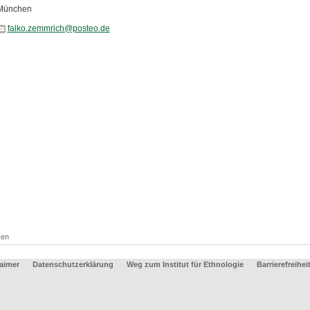
München
falko.zemmrich@posteo.de
ken
aimer
Datenschutzerklärung
Weg zum Institut für Ethnologie
Barrierefreihei