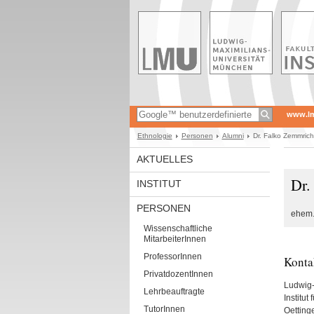
www.l
Ethnologie
Personen
Alumni
Dr. Falko Zemmrich
AKTUELLES
Dr.
INSTITUT
PERSONEN
ehem. 
Wissenschaftliche
MitarbeiterInnen
ProfessorInnen
Konta
PrivatdozentInnen
Ludwig-
Lehrbeauftragte
Institut
TutorInnen
Oettinge